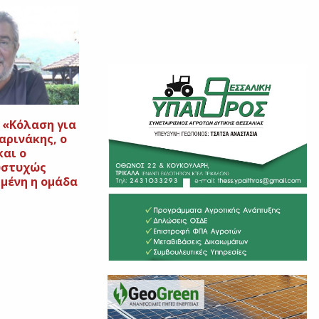
 «Κόλαση για
αρινάκης, ο
και ο
υστυχώς
ημένη η ομάδα