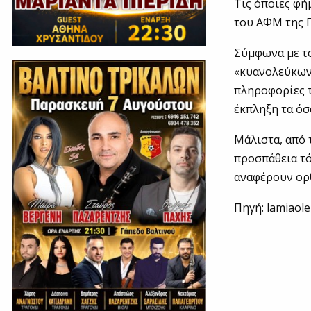
Τις όποιες φή
του ΑΦΜ της Π
Σύμφωνα με το
«κυανολεύκων»
πληροφορίες τ
έκπληξη τα όσ
Μάλιστα, από 
προσπάθεια τό
αναφέρουν ορθ
Πηγή: lamiaole