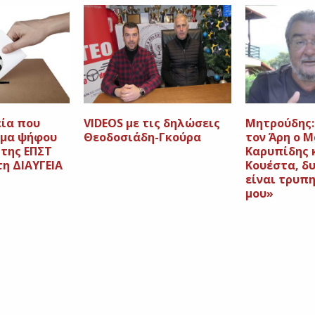
εία που
VIDEOS με τις δηλώσεις
Μητρούδης:
ωμα ψήφου
Θεοδοσιάδη-Γκούρα
τον Άρη ο Μ
 της ΕΠΣΤ
Καρυπίδης 
η ΔΙΑΥΓΕΙΑ
Κουέστα, δ
είναι τρυπ
μου»