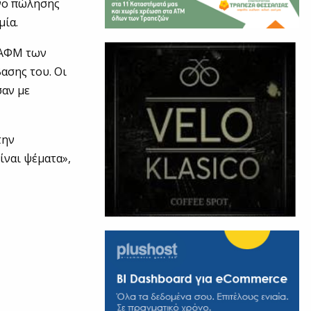
ενο πώλησης
μία.
 ΑΦΜ των
ασης του. Οι
σαν με
την
ίναι ψέματα»,