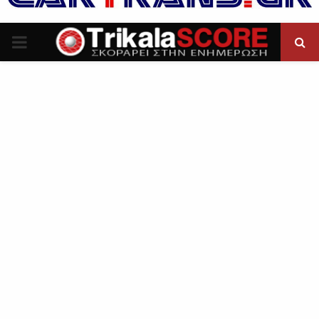
P
R
I
M
A
R
Y
M