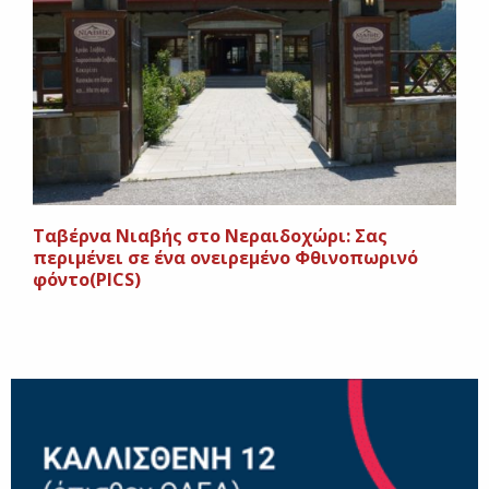
Ταβέρνα Νιαβής στο Νεραιδοχώρι: Σας
περιμένει σε ένα ονειρεμένο Φθινοπωρινό
φόντο(PICS)