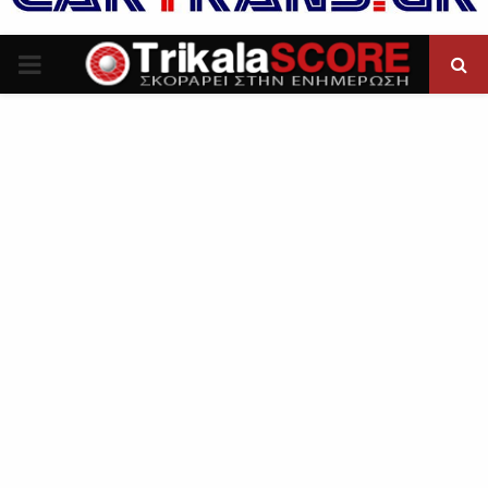
P
R
I
M
A
R
Y
M