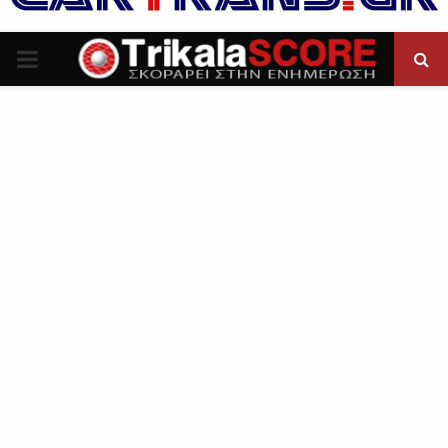
P
R
I
M
A
R
Y
M