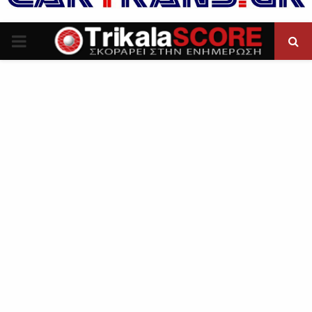
P
R
I
M
A
R
Y
M