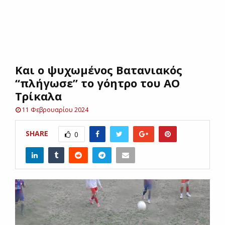
E
N
Και ο ψυχωμένος Βατανιακός
U
“πλήγωσε” το γόητρο του ΑΟ
Τρίκαλα
11 Φεβρουαρίου 2024
SHARE
0