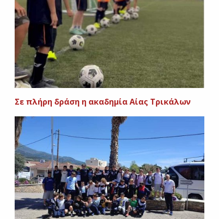
Σε πλήρη δράση η ακαδημία Αίας Τρικάλων