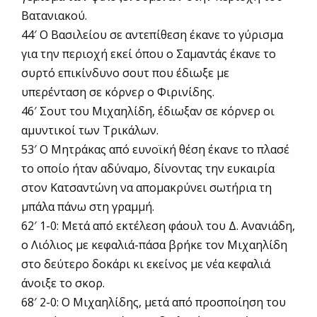
Βατανιακού.
44′ Ο Βασιλείου σε αντεπίθεση έκανε το γύρισμα
για την περιοχή εκεί όπου ο Σαμαντάς έκανε το
συρτό επικίνδυνο σουτ που έδιωξε με
υπερένταση σε κόρνερ ο Φιρινίδης.
46′ Σουτ του Μιχαηλίδη, έδιωξαν σε κόρνερ οι
αμυντικοί των Τρικάλων.
53′ Ο Μητράκας από ευνοϊκή θέση έκανε το πλασέ
το οποίο ήταν αδύναμο, δίνοντας την ευκαιρία
στον Κατσαντώνη να απομακρύνει σωτήρια τη
μπάλα πάνω στη γραμμή.
62′ 1-0: Μετά από εκτέλεση φάουλ του Δ. Ανανιάδη,
ο Λιόλιος με κεφαλιά-πάσα βρήκε τον Μιχαηλίδη
στο δεύτερο δοκάρι κι εκείνος με νέα κεφαλιά
άνοιξε το σκορ.
68′ 2-0: Ο Μιχαηλίδης, μετά από προσποίηση του