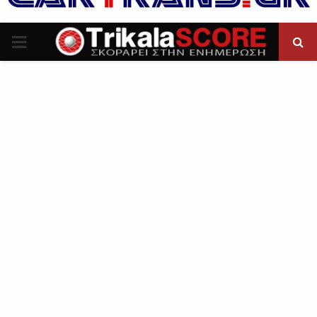
P
R
I
M
A
R
Y
M