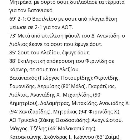
Μητράκα, με συρτό σουτ διπλασίασε τα τέρματα
για τον Βατανιακό.
69′ 2-1: Ο Βασιλείου με σουτ από πλάγια θέση
μείωσε σε 2-1 για τον ΑΟΤ.
73′ Μετά από εκτέλεση φάουλ του Δ. Ανανιάδη, ο
Λιόλιος έκανε το σουτ που έφυγε άουτ.
85′ Σουτ του Αλεξίου, έφυγε άουτ.
88′ Εκπληκτική απόκρουση του Φιρινίδη σε
κόρνερ, σε σουτ του Αλεξίου.
Βατανιακός (Γιώργος Ποτουρίδης): Φιρινίδης,
Σαμανίδης, Δερμίσης (80′ Μάλα), Γκαράτζιας,
Λιόλιος, Ανανιάδης Χ., Μιχαηλίδης (90′
Δημητρίου), Δαλαμήτρας, Μιτακίδης. Ανανιάδης Δ.
(94′ Χαντζαρίδης), Μητράκας (94′ Φιρινίδης Χ.).
ΑΟ Τρίκαλα (Σάκης Θεοδοσιάδης): Αναγνώστου,
Μάγγος, Τζέλης (46′ Μαλακασιώτης),
Κατσαντώνης, Σκόνδρας Ι., Ιωάννου (63′ Ζαΐμι),