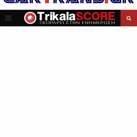
P
R
I
M
A
R
Y
M