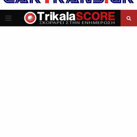
P
R
I
M
A
R
Y
M