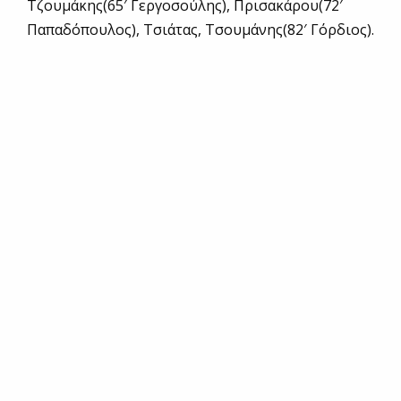
Τζουμάκης(65′ Γεργοσούλης), Πρισακάρου(72′
Παπαδόπουλος), Τσιάτας, Τσουμάνης(82′ Γόρδιος).