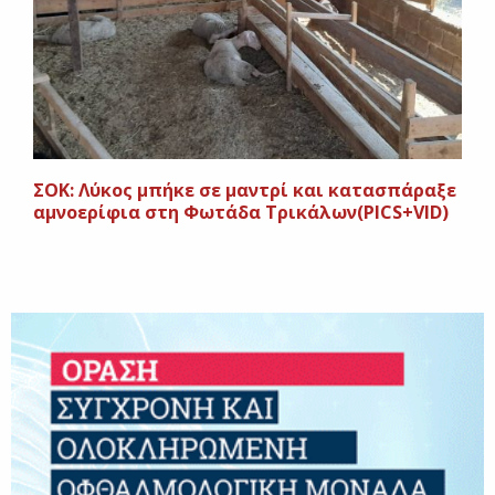
ΣΟΚ: Λύκος μπήκε σε μαντρί και κατασπάραξε
αμνοερίφια στη Φωτάδα Τρικάλων(PICS+VID)