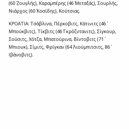
(60΄ Ζουγλής), Καραμπέρης (46΄ Μεταξάς), Σουρλής,
Νιάρχος (60΄ Κοσίδης), Κούτσιας.
ΚΡΟΑΤΙΑ: Τσάβλινα, Πέρκοβιτς, Κάτινιτς (46΄
Μπούκβιτς), Τίκβιτς (46΄ Γκρόζντανιτς), Σίγκουρ,
Σούσιτς, Χότζα, Μπατούρινα, Βίντοβιτς (71΄
Μπιουκ), Σίμιτς, Φρίγκαν (64΄ Λιούμπιτσιτς, 86΄
Ιβάνοβιτς).