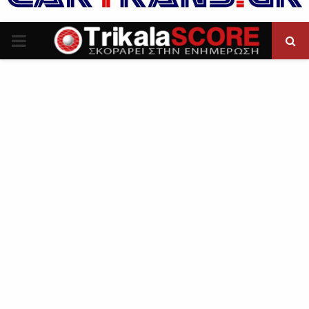
P
R
I
M
A
R
Y
M