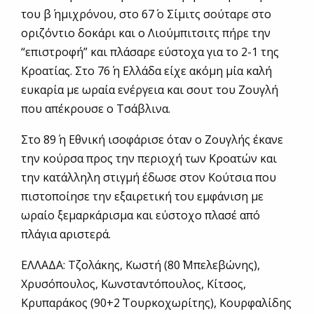
του β΄ ημιχρόνου, στο 67΄ ο Σίμιτς σούταρε στο
οριζόντιο δοκάρι και ο Λιούμπιτσιτς πήρε την
“επιστροφή” και πλάσαρε εύστοχα για το 2-1 της
Κροατίας. Στο 76΄ η Ελλάδα είχε ακόμη μία καλή
ευκαρία με ωραία ενέργεια και σουτ του Ζουγλή
που απέκρουσε ο Τσάβλινα.
Στο 89΄ η Εθνική ισοφάρισε όταν ο Ζουγλής έκανε
την κούρσα προς την περιοχή των Κροατών και
την κατάλληλη στιγμή έδωσε στον Κούτσια που
πιστοποίησε την εξαιρετική του εμφάνιση με
ωραίο ξεμαρκάρισμα και εύστοχο πλασέ από
πλάγια αριστερά.
ΕΛΛΑΔΑ: Τζολάκης, Κωστή (80΄ Μπελεβώνης),
Χρυσόπουλος, Κωνσταντόπουλος, Κίτσος,
Κρυπαράκος (90+2΄ Τουρκοχωρίτης), Κουρφαλίδης