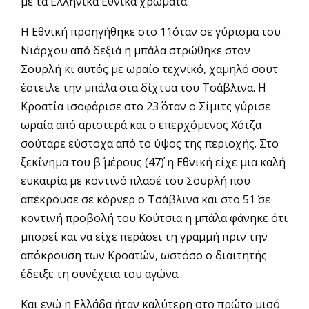
με τα Ελληνικά Εθνικά χρώματα.
Η Εθνική προηγήθηκε στο 11΄όταν σε γύρισμα του
Νιάρχου από δεξιά η μπάλα στρώθηκε στον
Σουρλή κι αυτός με ωραίο τεχνικό, χαμηλό σουτ
έστειλε την μπάλα στα δίχτυα του Τσάβλινα. Η
Κροατία ισοφάρισε στο 23΄ όταν ο Σίμιτς γύρισε
ωραία από αριστερά και ο επερχόμενος Χότζα
σούταρε εύστοχα από το ύψος της περιοχής. Στο
ξεκίνημα του β΄ μέρους (47΄) η Εθνική είχε μια καλή
ευκαιρία με κοντινό πλασέ του Σουρλή που
απέκρουσε σε κόρνερ ο Τσάβλινα και στο 51΄ σε
κοντινή προβολή του Κούτσια η μπάλα φάνηκε ότι
μπορεί και να είχε περάσει τη γραμμή πριν την
απόκρουση των Κροατών, ωστόσο ο διαιτητής
έδειξε τη συνέχεια του αγώνα.
Και ενώ η Ελλάδα ήταν καλύτερη στο πρώτο μισό