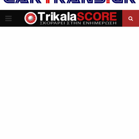
P
R
I
M
A
R
Y
M