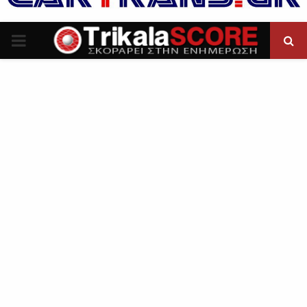
P
R
I
M
A
R
Y
M