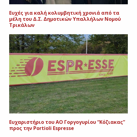
Ευχές για καλή κολυμβητική χρονιά από τα
μέλη του Δ.Σ. Δημοτικών Υπαλλήλων Νομού
Τρικάλων
Ευχαριστήριο του ΑΟ Γοργογυρίου “Κόζιακας”
προς την Portioli Espresse