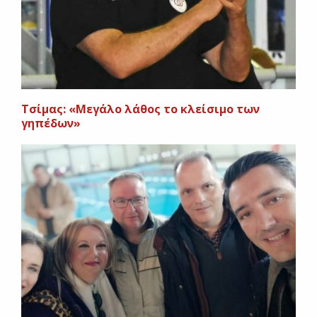
Τσίμας: «Μεγάλο λάθος το κλείσιμο των
γηπέδων»