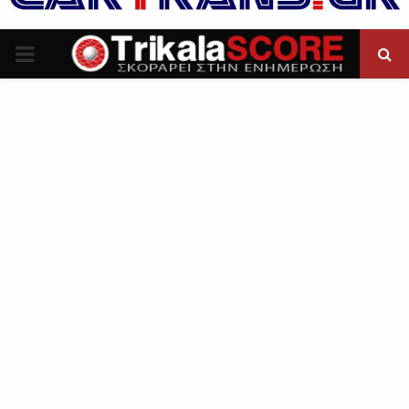
P
R
I
M
A
R
Y
M