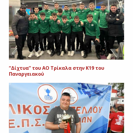
“Δίχτυα” του ΑΟ Τρίκαλα στην Κ19 του
Παναργειακού