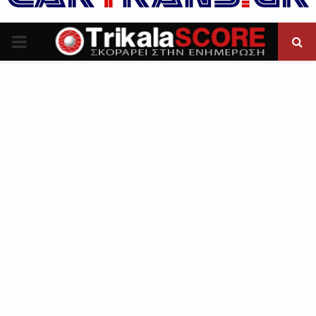
P
R
I
M
A
R
Y
M