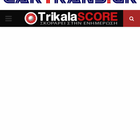
P
R
I
M
A
R
Y
M