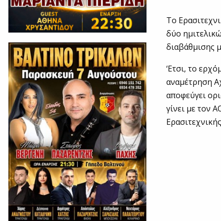
Το Ερασιτεχνι
δύο ημιτελικώ
διαβάθμισης μ
‘Ετσι, το ερχ
αναμέτρηση Αχ
αποφεύγει ορι
γίνει με τον Α
Ερασιτεχνικής