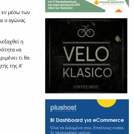
ι εν μέσω των
αι ο αγώνας
ιεξαχθεί η
νότητα να
ριμένει τι θα
τής της Α’