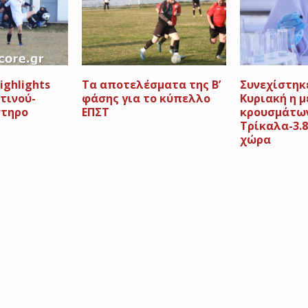
ighlights
Tα αποτελέσματα της Β’
Συνεχίστηκε
τινού-
φάσης για το κύπελλο
Κυριακή η 
στηρο
ΕΠΣΤ
κρουσμάτω
Τρίκαλα-3.8
χώρα