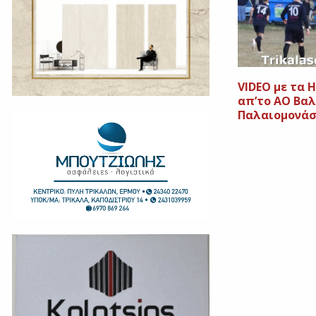
VIDEO με τα H
απ’το ΑΟ Βαλ
Παλαιομονά