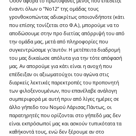
Όσον αφορά το πρωτοφανές μένος που επέδειξε
έναντι όλων ο “Νο12” της ομάδας τους
γρονθοκοπώντας αδιακρίτως οποιονδήποτε (κάτι
που επίσης τονίζεται στο Φ.Α.), μπορούμε να το
αποδώσουμε στην προ διετίας απόρριψή του από
την ομάδα μας, μετά από πληροφορίες που
συγκεντρώσαμε γι’αυτόν. Η μετέπειτα διαδρομή
του μας δικαίωσε απόλυτα για την τότε απόφασή
μας. Αν απορούμε για κάτι είναι η ανοχή που
επέδειξαν οι αξιωματούχοι του αγώνα στις
διαρκείς λεκτικές παρεκτροπές του προπονητή
των φιλοξενουμένων, που επανέλαβε ανάλογη
συμπεριφορά με αυτή πριν από λίγες ημέρες σε
άλλο γήπεδο του Νομού Λάρισας.Πάντως, οι
παρατηρητές που ορίζονται στο γήπεδό μας δεν
είναι εκπρόσωποί μας και ασκούν τυπικότατα τα
καθήκοντά τους, ενώ δεν ξέρουμε αν στο