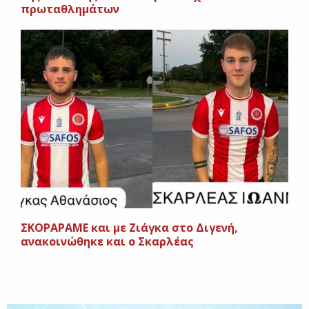
πρωταθλημάτων
ΣΚΟΡΑΡΑΜΕ και με Ζιάγκα στο Διγενή,
ανακοινώθηκε και ο Σκαρλέας