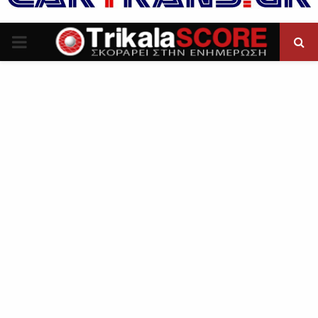
P
R
I
M
A
R
Y
M