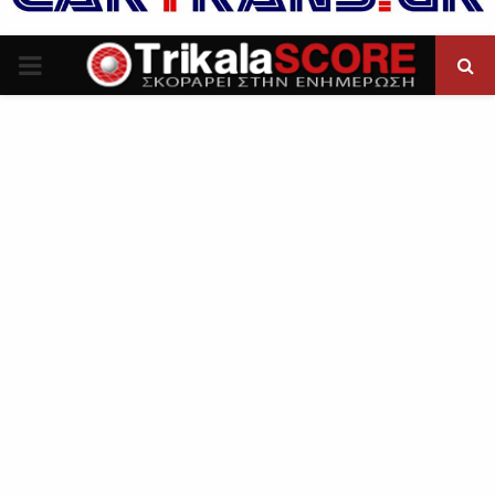
P
R
I
M
A
R
Y
M