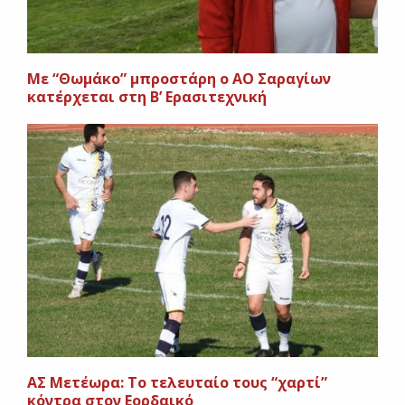
Με “Θωμάκο” μπροστάρη ο ΑΟ Σαραγίων
κατέρχεται στη Β’ Ερασιτεχνική
ΑΣ Μετέωρα: Το τελευταίο τους “χαρτί”
κόντρα στον Εορδαικό