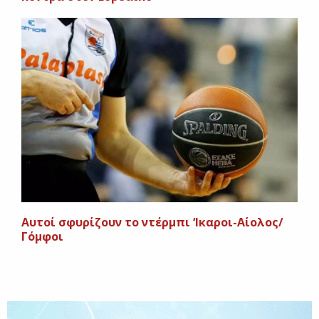
Αυτοί σφυρίζουν το ντέρμπι ‘Ικαροι-Αίολος/
Γόμφοι