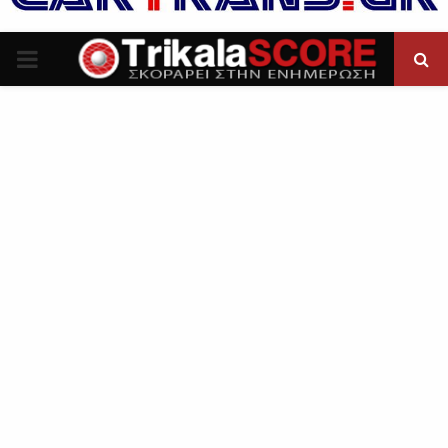
P
R
I
M
A
R
Y
M