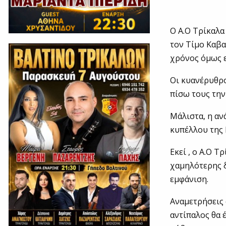
Ο Α.Ο Τρίκαλα
τον Τίμο Καβα
χρόνος όμως ε
Οι κυανέρυθρ
πίσω τους την
Μάλιστα, η αν
κυπέλλου της 
Εκεί , ο Α.Ο Τ
χαμηλότερης δ
εμφάνιση.
Αναμετρήσεις 
αντίπαλος θα 