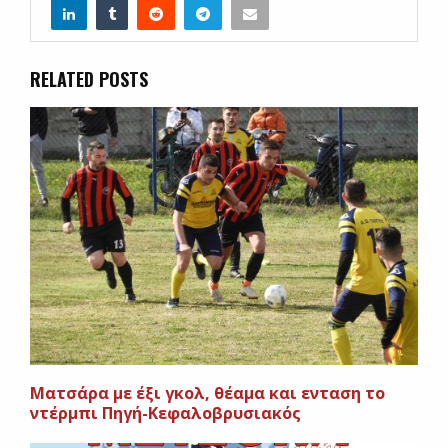
RELATED POSTS
Ματσάρα με έξι γκολ, θέαμα και ενταση το
ντέρμπι Πηγή-Κεφαλοβρυσιακός