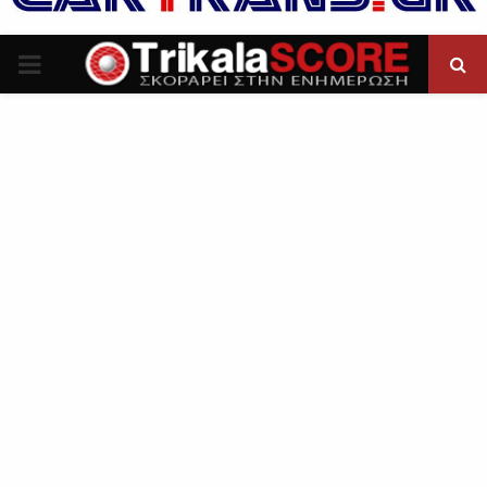
P
R
I
M
A
R
Y
M