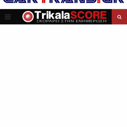
P
R
I
M
A
R
Y
M