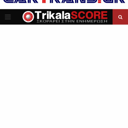
P
R
I
M
A
R
Y
M