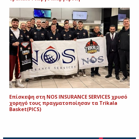
Eπίσκεψη στη ΝΟS INSURANCE SERVICES χρυσό
χορηγό τους πραγματοποίησαν τα Trikala
Basket(PICS)