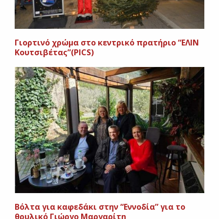
Γιορτινό χρώμα στο κεντρικό πρατήριο “ΕΛΙΝ
Κουτσιβέτας”(PICS)
Βόλτα για καφεδάκι στην “Εννοδία” για το
θρυλικό Γιώργο Μαργαρίτη