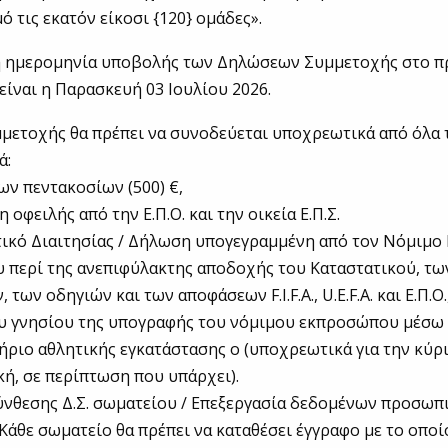
ό τις εκατόν είκοσι {120} ομάδες».
ή ημερομηνία υποβολής των Δηλώσεων Συμμετοχής στο 
 είναι η Παρασκευή 03 Iουλίου 2026.
μετοχής θα πρέπει να συνοδεύεται υποχρεωτικά από όλα 
ά:
ων πεντακοσίων (500) €,
 οφειλής από την Ε.Π.Ο. και την οικεία Ε.Π.Σ.
τικό Διαιτησίας / Δήλωση υπογεγραμμένη από τον Νόμιμ
 περί της ανεπιφύλακτης αποδοχής του Καταστατικού, τω
 των οδηγιών και των αποφάσεων F.I.F.A., U.E.F.A. και Ε.Π.Ο.
 γνησίου της υπογραφής του νόμιμου εκπροσώπου μέσω Κ.
ριο αθλητικής εγκατάστασης o (υποχρεωτικά για την κύρια
κή, σε περίπτωση που υπάρχει).
ύνθεσης Δ.Σ. σωματείου / Επεξεργασία δεδομένων προσωπ
 Κάθε σωματείο θα πρέπει να καταθέσει έγγραφο με το οποί