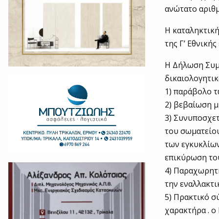
ανώτατο αριθμ
H καταληκτικ
της Γ’ Εθνικής
Η Δήλωση Συμ
δικαιολογητικ
1) παράβολο τ
2) βεβαίωση μη
3) Συνυποσχε
του σωματείου
των εγκυκλίων,
επικύρωση του
4) Παραχωρητή
την εναλλακτι
5) Πρακτικό σ
χαρακτήρα . o