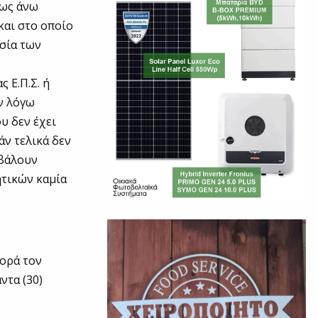
 ως άνω
και στο οποίο
ασία των
 Ε.Π.Σ. ή
ν λόγω
υ δεν έχει
άν τελικά δεν
οβάλουν
ητικών καμία
φορά τον
ντα (30)