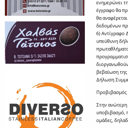
ενημερώνει τη
έγγραφο θα πρ
θα αναφέρεται
δεδομένων προ
6) Αντίγραφο 
υπεύθυνη δήλω
πρωταθλήματα 
προγραμματισθ
διοργανωθούν
βεβαίωση της 
Δήλωση Συμμετ
Προβιβασμός 
Στην ανώτερη 
υποβιβασμό, π
ομάδες, δηλαδ