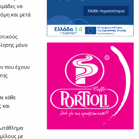
 ομάδες να
όμη και μετά
οτικούς
οίησης μόνο
ών που έχουν
 της
σε κάθε
 και
πρωτάθλημα
ομίλους με