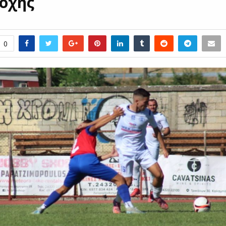
οχής
0