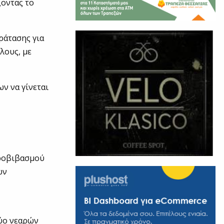
ζοντας το
ράτασης για
λους, με
ν να γίνεται
προβιβασμού
ών
ύο νεαρών