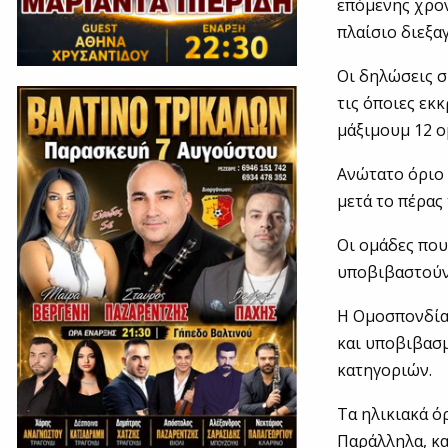
επόμενης χρον
πλαίσιο διεξα
Οι δηλώσεις σ
τις όποιες εκ
μάξιμουμ 12 ο
Ανώτατο όριο 
μετά το πέρα
Οι ομάδες που
υποβιβαστούν 
Η Ομοσπονδία
και υποβιβασ
κατηγοριών.
Τα ηλικιακά όρ
Παράλληλα, κ