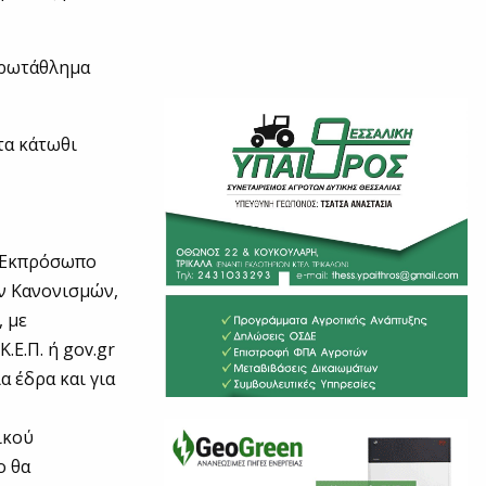
πρωτάθλημα
τα κάτωθι
ο Εκπρόσωπο
ν Κανονισμών,
, με
Ε.Π. ή gov.gr
 έδρα και για
ικού
ο θα