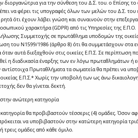
ν διοργανώτρια για την σύνθεση του Δ.Σ. του. o Επίσης το
έπει να φέρει τις υπογραφές όλων των μελών του Δ.Σ. του 
 ρητά ότι έχουν λάβει γνώση και συναινούν στην επεξεργ
σωπικού χαρακτήρα (GDPR) από τις Υπηρεσίες της Ε.Π.Ο.
Δήλωσης Συμμετοχής σε πρωτάθλημα υποδομών της οικείας
ση του Ν1599/1986 (άρθρο 8) ότι θα συμμετάσχουν στα ε
όταν αυτά διεξαχθούν στις οικείες Ε.Π.Σ. Σε περίπτωση πο
εί η διαδικασία έναρξης των εν λόγω πρωταθλημάτων ή ε
 αντίστοιχα Πρωταθλήματα τα σωματεία θα πρέπει να υπ
οικείας Ε.Π.Σ.* Χωρίς την υποβολή των ως άνω δικαιολογ
οχής δεν θα γίνεται δεκτή.
στην ανώτερη κατηγορία
κατηγορία θα προβιβαστούν τέσσερις (4) ομάδες. Όσον α
ρόκειται να υποβιβαστούν στην κατώτερη κατηγορία τριά
ή τρεις ομάδες από κάθε όμιλο.