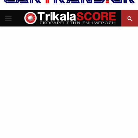
P
R
I
M
A
R
Y
M