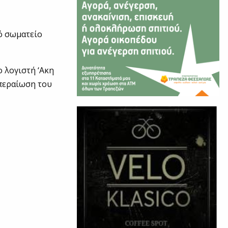
ό σωματείο
 λογιστή ‘Ακη
κπεραίωση του