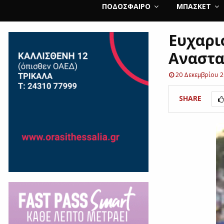
ΠΟΔΌΣΦΑΙΡΟ
ΜΠΆΣΚΕΤ
Eυχαρι
Αναστα
20 Δεκεμβρίου 
SHARE