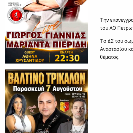
Την επανεγγρ
του ΑΟ Πετρωτ
Το ΔΣ του σωμ
Αναστασίου κα
θέματος.