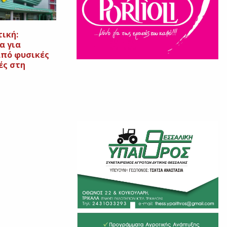
ική:
α για
πό φυσικές
ές στη