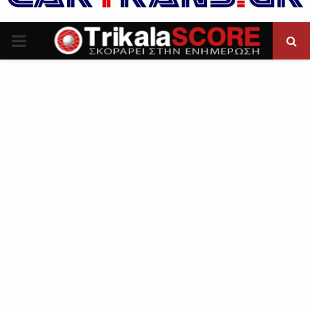
P
R
I
M
A
R
Y
M