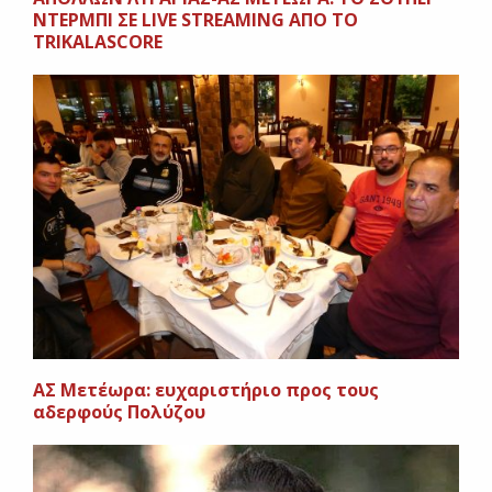
ΝΤΕΡΜΠΙ ΣΕ LIVE STREAMING ΑΠΟ ΤΟ
TRIKALASCORE
ΑΣ Μετέωρα: ευχαριστήριο προς τους
αδερφούς Πολύζου