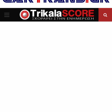
P
R
I
M
A
R
Y
M