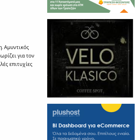
η. Αμυντικός
ωρίζει για τον
λλές επιτυχίες