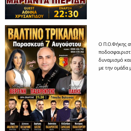
Ο Π.Ο.Φήκης α
ποδοσφαιριστή
δυναμισμό και 
με την ομάδα 