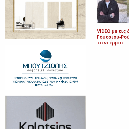
VIDEO με τις
Γούτσιου-Ρο
το ντέρμπι