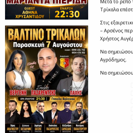
Μετά το ρεπό 
Τρίκαλα επέστ
Στις εξαιρετι
– Αρσένος περί
Χρήστος Αυγέρ
Να σημειώσου
Αγρόδημος.
Να σημειώσουμ