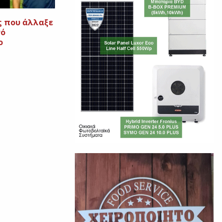
 που άλλαξε
νό
ο