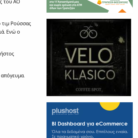
ς του ΑΟ
ό τιμ Ρούσσας
ιά. Ενώ ο
ρήστος
 απόγευμα.