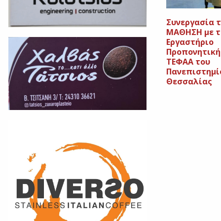
Συνεργασία 
ΜΑΘΗΣΗ με τ
Εργαστήριο
Προπονητική
ΤΕΦΑΑ του
Πανεπιστημί
Θεσσαλίας