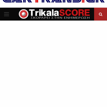
P
R
I
M
A
R
Y
M