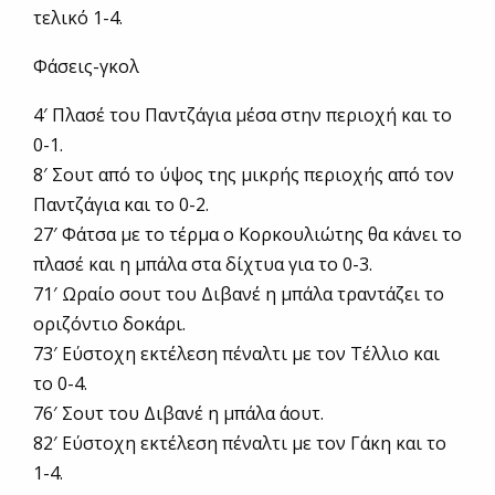
τελικό 1-4.
Φάσεις-γκολ
4′ Πλασέ του Παντζάγια μέσα στην περιοχή και το
0-1.
8′ Σουτ από το ύψος της μικρής περιοχής από τον
Παντζάγια και το 0-2.
27′ Φάτσα με το τέρμα ο Κορκουλιώτης θα κάνει το
πλασέ και η μπάλα στα δίχτυα για το 0-3.
71′ Ωραίο σουτ του Διβανέ η μπάλα τραντάζει το
οριζόντιο δοκάρι.
73′ Εύστοχη εκτέλεση πέναλτι με τον Τέλλιο και
το 0-4.
76′ Σουτ του Διβανέ η μπάλα άουτ.
82′ Εύστοχη εκτέλεση πέναλτι με τον Γάκη και το
1-4.