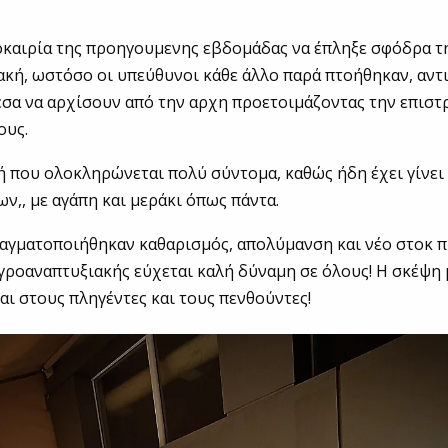
οκαιρία της προηγουμενης εβδομάδας να έπληξε σφόδρα τ
κή, ωστόσο οι υπεύθυνοι κάθε άλλο παρά πτοήθηκαν, αντ
σα να αρχίσουν από την αρχη προετοιμάζοντας την επιστ
ους.
 που ολοκληρώνεται πολύ σύντομα, καθώς ήδη έχει γίνε
ν,, με αγάπη και μεράκι όπως πάντα.
αγματοποιήθηκαν καθαρισμός, απολύμανση και νέο στοκ π
γροαναπτυξιακής εύχεται καλή δύναμη σε όλους! Η σκέψη 
ναι στους πληγέντες και τους πενθούντες!