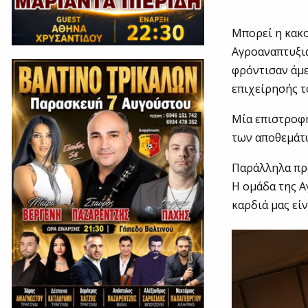
Μπορεί η κακ
Αγροαναπτυξια
φρόντισαν άμε
επιχείρησής τ
Μία επιστροφή
των αποθεμάτω
Παράλληλα πρ
Η ομάδα της Α
καρδιά μας εί