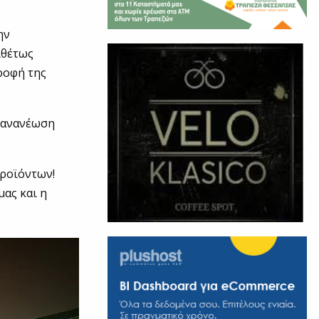
ην
ιθέτως
ροφή της
ι ανανέωση
ροϊόντων!
μας και η