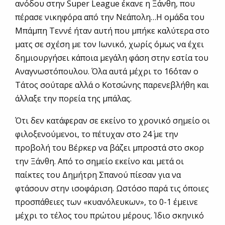
ανόδου στην Super League έκανε η Ξάνθη, που
πέρασε νικηφόρα από την Νεάπολη…Η ομάδα του
Μπάμπη Τεννέ ήταν αυτή που μπήκε καλύτερα στο
ματς σε σχέση με τον Ιωνικό, χωρίς όμως να έχει
δημιουργήσει κάποια μεγάλη φάση στην εστία του
Αναγνωστόπουλου. Όλα αυτά μέχρι το 16΄όταν ο
Τάτος σούταρε αλλά ο Κοτσώνης παρενεβλήθη και
άλλαξε την πορεία της μπάλας.
Ότι δεν κατάφεραν σε εκείνο το χρονικό σημείο οι
φιλοξενούμενοι, το πέτυχαν στο 24΄ με την
προβολή του Βέρκερ να βάζει μπροστά στο σκορ
την Ξάνθη. Από το σημείο εκείνο και μετά οι
παίκτες του Δημήτρη Σπανού πίεσαν για να
φτάσουν στην ισοφάριση. Ωστόσο παρά τις όποιες
προσπάθειες των «κυανόλευκων», το 0-1 έμεινε
μέχρι το τέλος του πρώτου μέρους. Ίδιο σκηνικό