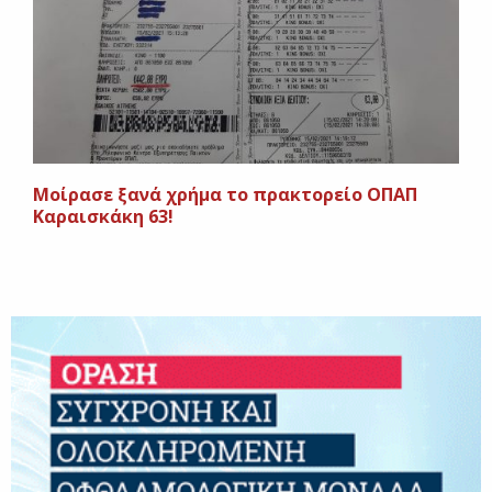
Μοίρασε ξανά χρήμα το πρακτορείο ΟΠΑΠ
Καραισκάκη 63!