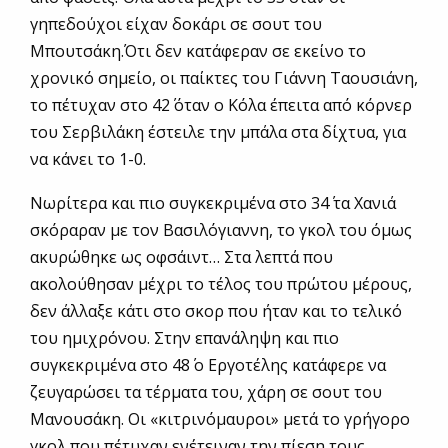
γηπεδούχοι είχαν δοκάρι σε σουτ του
Μπουτσάκη.Ότι δεν κατάφεραν σε εκείνο το
χρονικό σημείο, οι παίκτες του Γιάννη Ταουσιάνη,
το πέτυχαν στο 42΄ όταν ο Κόλα έπειτα από κόρνερ
του Σερβιλάκη έστειλε την μπάλα στα δίχτυα, για
να κάνει το 1-0.
Νωρίτερα και πιο συγκεκριμένα στο 34΄ τα Χανιά
σκόραραν με τον Βασιλόγιαννη, το γκολ του όμως
ακυρώθηκε ως οφσάιντ… Στα λεπτά που
ακολούθησαν μέχρι το τέλος του πρώτου μέρους,
δεν άλλαξε κάτι στο σκορ που ήταν και το τελικό
του ημιχρόνου. Στην επανάληψη και πιο
συγκεκριμένα στο 48΄ ο Εργοτέλης κατάφερε να
ζευγαρώσει τα τέρματα του, χάρη σε σουτ του
Μανουσάκη. Οι «κιτρινόμαυροι» μετά το γρήγορο
γκολ που πέτυχαν ενέτειναν την πίεση τους,