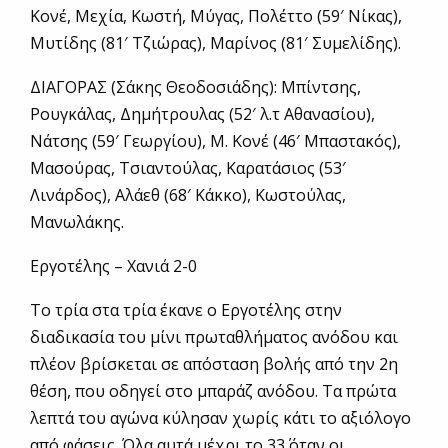
Κονέ, Μεχία, Κωστή, Μύγας, Πολέττο (59′ Νίκας),
Μυτίδης (81′ Τζιώρας), Μαρίνος (81′ Συμελίδης).
ΔΙΑΓΟΡΑΣ (Σάκης Θεοδοσιάδης): Μπίντσης,
Ρουγκάλας, Δημήτρουλας (52′ λ.τ Αθανασίου),
Νάτσης (59′ Γεωργίου), Μ. Κονέ (46′ Μπαστακός),
Μασούρας, Τσιαντούλας, Καρατάσιος (53′
Λινάρδος), Αλάεθ (68′ Κάκκο), Κωστούλας,
Μανωλάκης.
Εργοτέλης – Χανιά 2-0
Το τρία στα τρία έκανε ο Εργοτέλης στην
διαδικασία του μίνι πρωταθλήματος ανόδου και
πλέον βρίσκεται σε απόσταση βολής από την 2η
θέση, που οδηγεί στο μπαράζ ανόδου. Τα πρώτα
λεπτά του αγώνα κύλησαν χωρίς κάτι το αξιόλογο
από φάσεις. Όλα αυτά μέχρι το 33΄ όταν οι