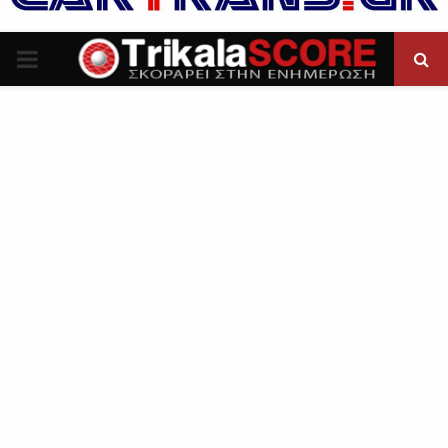
P
R
I
M
A
R
Y
M