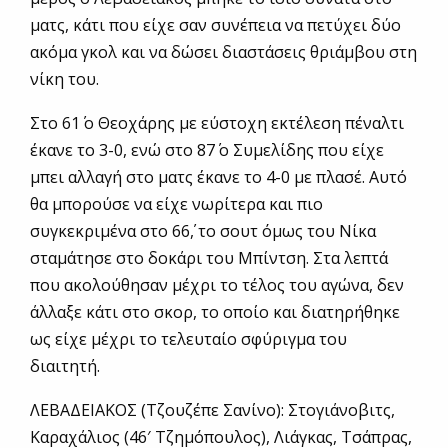
ματς, κάτι που είχε σαν συνέπεια να πετύχει δύο
ακόμα γκολ και να δώσει διαστάσεις θριάμβου στη
νίκη του.
Στο 61΄ ο Θεοχάρης με εύστοχη εκτέλεση πέναλτι
έκανε το 3-0, ενώ στο 87΄ ο Συμελίδης που είχε
μπει αλλαγή στο ματς έκανε το 4-0 με πλασέ. Αυτό
θα μπορούσε να είχε νωρίτερα και πιο
συγκεκριμένα στο 66΄, το σουτ όμως του Νίκα
σταμάτησε στο δοκάρι του Μπίντση. Στα λεπτά
που ακολούθησαν μέχρι το τέλος του αγώνα, δεν
άλλαξε κάτι στο σκορ, το οποίο και διατηρήθηκε
ως είχε μέχρι το τελευταίο σφύριγμα του
διαιτητή.
ΛΕΒΑΔΕΙΑΚΟΣ (Τζουζέπε Σανίνο): Στογιάνοβιτς,
Καραχάλιος (46′ Τζημόπουλος), Λιάγκας, Τσάπρας,