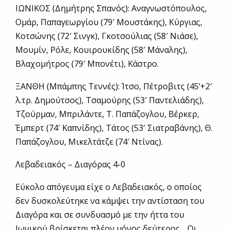
ΙΩΝΙΚΟΣ (Δημήτρης Σπανός): Αναγνωστόπουλος,
Ομάρ, Παπαγεωργίου (79′ Μουστάκης), Κύργιας,
Κοτσώνης (72′ Σινγκ), Γκοτσούλιας (58′ Νιάσε),
Μουμίν, Ρόλε, Κουιρουκίδης (58′ Μάναλης),
Βλαχομήτρος (79′ Μπονέτι), Κάστρο.
ΞΑΝΘΗ (Μπάμπης Τεννές): Ίτσο, Πέτροβιτς (45’+2′
λ.τρ. Δημούτσος), Τσαμούρης (53′ Παντελιάδης),
Τζούρμαν, Μπριλάντε, Τ. Παπάζογλου, Βέρκερ,
Έμπερτ (74′ Καπνίδης), Τάτος (53′ Σιατραβάνης), Θ.
Παπάζογλου, Μικελτάτζε (74′ Ντίνας).
Λεβαδειακός – Διαγόρας 4-0
Εύκολο απόγευμα είχε ο Λεβαδειακός, ο οποίος
δεν δυσκολεύτηκε να κάμψει την αντίσταση του
Διαγόρα και σε συνδυασμό με την ήττα του
Ιωνικού βρίσκεται πλέον μόνος δεύτερος… Οι