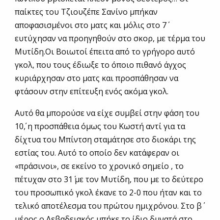
παίκτες του Τζιουζέπε Σανίνο μπήκαν
αποφασισμένοι στο ματς και μόλις στο 7΄
ευτύχησαν να προηγηθούν στο σκορ, με τέρμα του
Μυτίδη.Οι Βοιωτοί έπειτα από το γρήγορο αυτό
γκολ, που τους έδιωξε το όποιο πιθανό άγχος
κυριάρχησαν στο ματς και προσπάθησαν να
φτάσουν στην επίτευξη ενός ακόμα γκολ.
Αυτό θα μπορούσε να είχε συμβεί στην φάση του
10΄, η προσπάθεια όμως του Κωστή αντί για τα
δίχτυα του Μπίντση σταμάτησε στο διοκάρι της
εστίας του. Αυτό το οποίο δεν κατάφεραν οι
«πράσινοι», σε εκείνο το χρονικό σημείο , το
πέτυχαν στο 31΄ με τον Μυτίδη, που με το δεύτερο
του προσωπικό γκολ έκανε το 2-0 που ήταν και το
τελικό αποτέλεσμα του πρώτου ημιχρόνου. Στο β΄
μέρος ο Λεβαδειακός μπήκε το ίδιο δυνατά στο