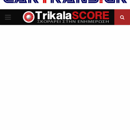
P
R
I
M
A
R
Y
M