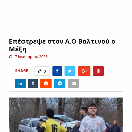
E
N
Επέστρεψε στον Α.Ο Βαλτινού ο
U
Μέξη
17 Ιανουαρίου 2026
SHARE
0