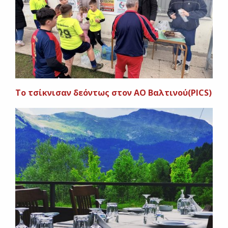
Το τσίκνισαν δεόντως στον ΑΟ Βαλτινού(PICS)