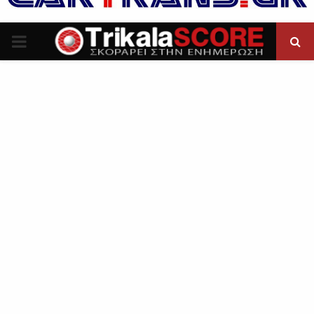
P
R
I
M
A
R
Y
M