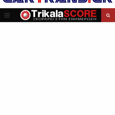
P
R
I
M
A
R
Y
M