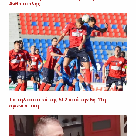
Ανθούπολης
Τα τηλεοπτικά της SL2 από την 6η-11η
αγωνιστική