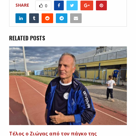
SHARE
0
RELATED POSTS
Τέλος ο Ζιώγας από τον πάγκο της