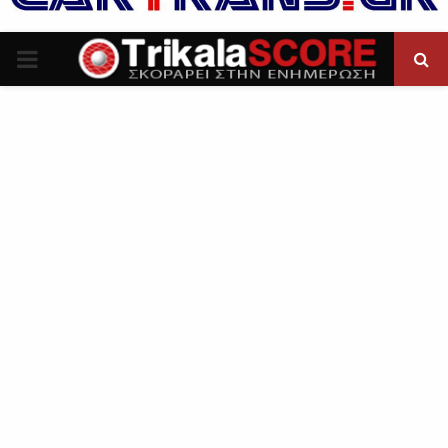
P
R
I
M
A
R
Y
M