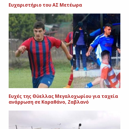
Eυχαριστήριο του ΑΣ Μετέωρα
Eυχές της Θύελλας Μεγαλοχωρίου για ταχεία
ανάρρωση σε Καραθάνο, Ζαβλανό