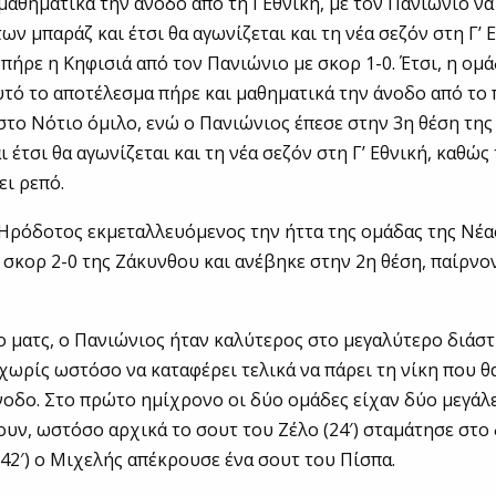
 μαθηματικά την άνοδο από τη Γ΄Εθνική, με τον Πανιώνιο να
ων μπαράζ και έτσι θα αγωνίζεται και τη νέα σεζόν στη Γ’ Ε
πήρε η Κηφισιά από τον Πανιώνιο με σκορ 1-0. Έτσι, η ομά
υτό το αποτέλεσμα πήρε και μαθηματικά την άνοδο από τ
ς στο Νότιο όμιλο, ενώ ο Πανιώνιος έπεσε στην 3η θέση τη
 έτσι θα αγωνίζεται και τη νέα σεζόν στη Γ’ Εθνική, καθώς
ει ρεπό.
Ηρόδοτος εκμεταλλευόμενος την ήττα της ομάδας της Νέ
 σκορ 2-0 της Ζάκυνθου και ανέβηκε στην 2η θέση, παίρνο
 ματς, ο Πανιώνιος ήταν καλύτερος στο μεγαλύτερο διάστ
χωρίς ωστόσο να καταφέρει τελικά να πάρει τη νίκη που θ
άνοδο. Στο πρώτο ημίχρονο οι δύο ομάδες είχαν δύο μεγάλ
ουν, ωστόσο αρχικά το σουτ του Ζέλο (24′) σταμάτησε στο 
(42′) ο Μιχελής απέκρουσε ένα σουτ του Πίσπα.