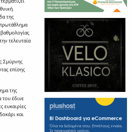
 τερματίζει
θνική.
δα της
ο πρωτάθλημα
ς βαθμολογίας
 την τελευταία
ας Σμύρνης
ντας επίσης
ημα της
α του έδινε
ες ευκαιρίες
δοκάρι και