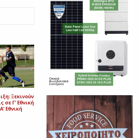
ιξη: Ξεκινούν
 σε Γ’ Εθνική
Α’ Εθνική