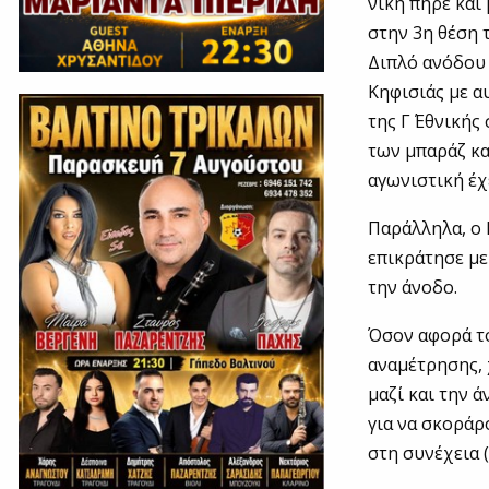
νίκη πήρε και
στην 3η θέση τ
Διπλό ανόδου 
Κηφισιάς με α
της Γ΄ Εθνική
των μπαράζ και
αγωνιστική έχ
Παράλληλα, ο 
επικράτησε με
την άνοδο.
Όσον αφορά το
αναμέτρησης, 
μαζί και την 
για να σκοράρ
στη συνέχεια 