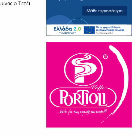
μυνας ο Τετέι