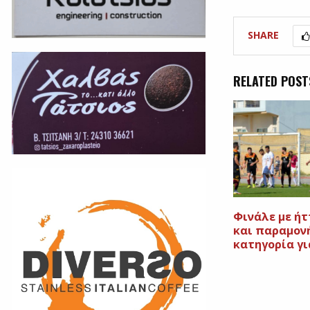
SHARE
RELATED POST
Φινάλε με ήτ
και παραμον
κατηγορία γι