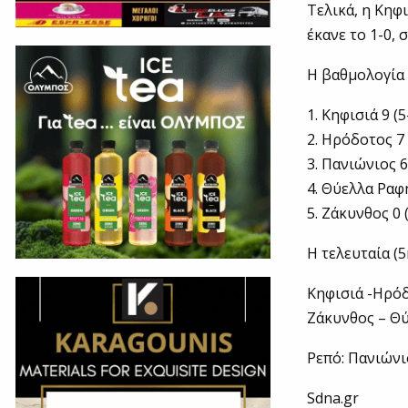
Τελικά, η Κηφ
έκανε το 1-0, 
Η βαθμολογία
1. Κηφισιά 9 (5
2. Ηρόδοτος 7 
3. Πανιώνιος 6
4. Θύελλα Ραφή
5. Ζάκυνθος 0 
Η τελευταία (5
Κηφισιά -Ηρό
Ζάκυνθος – Θ
Ρεπό: Πανιώνι
Sdna.gr