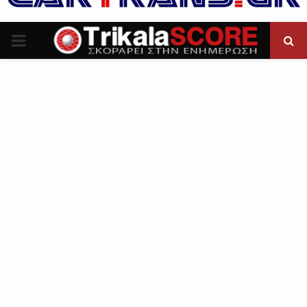
P
R
I
M
A
R
Y
M