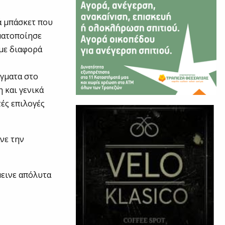
ά μπάσκετ που
ματοποίησε
 με διαφορά
άγματα στο
η και γενικά
τές επιλογές
νε την
μεινε απόλυτα