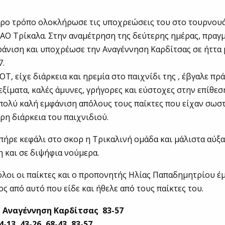
ερο τρόπο ολοκλήρωσε τις υποχρεώσεις του στο τουρνου
ΑΟ Τρίκαλα. Στην αναμέτρηση της δεύτερης ημέρας, πραγ
φάνιση και υποχρέωσε την Αναγέννηση Καρδίτσας σε ήττα
7.
OT, είχε διάρκεια και ηρεμία στο παιχνίδι της , έβγαλε πρ
εξίματα, καλές άμυνες, γρήγορες και εύστοχες στην επίθεσ
 πολύ καλή εμφάνιση απ΄όλους τους παίκτες που είχαν σωσ
ρη διάρκεια του παιχνιδιού.
πήρε κεφάλι στο σκορ η Τρικαλινή ομάδα και μάλιστα αύξα
 και σε διψήφια νούμερα.
λοι οι παίκτες και ο προπονητής Ηλίας Παπαδημητρίου έ
ς από αυτό που είδε και ήθελε από τους παίκτες του.
 Αναγέννηση Καρδίτσας 83-57
13, 43-26, 68-43, 83-57