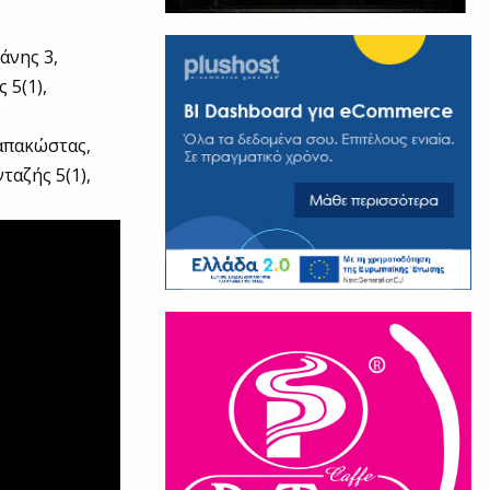
άνης 3,
 5(1),
Παπακώστας,
ταζής 5(1),