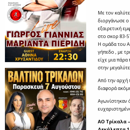
Με τον καλύτ
διοργάνωσε ο 
εξαιρετική εμ
στο σκορ 83-5
Η ομάδα του A
γήπεδο , με τρ
είχε μια πάρα
στην μεγαλύτε
Από την αρχή 
διαφορά ακόμη
Αγωνίστηκαν ό
ευχαριστημένο
ΑΟ Τρίκαλα –
Δεκάλεπτα 14-