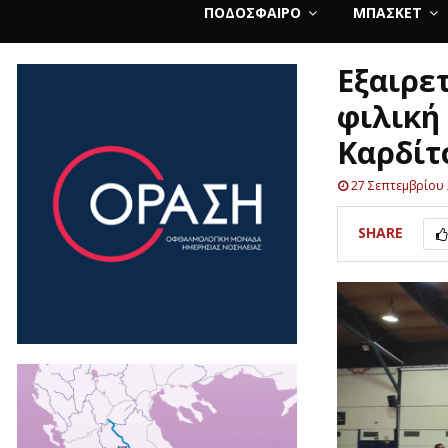
ΠΟΔΌΣΦΑΙΡΟ
ΜΠΆΣΚΕΤ
Εξαιρετ
φιλική
Καρδίτ
27 Σεπτεμβρίου
SHARE