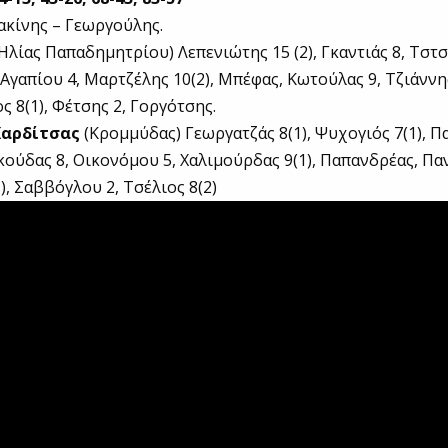
ρακίνης – Γεωργούλης.
Ηλίας Παπαδημητρίου) Λεπενιώτης 15 (2), Γκαντιάς 8, Τστσ
,Αγαπίου 4, Μαρτζέλης 10(2), Μπέφας, Κωτούλας 9, Τζιάννης
 8(1), Φέτσης 2, Γοργότσης.
Καρδίτσας
(Κρομμύδας) Γεωργατζάς 8(1), Ψυχογιός 7(1), 
κούδας 8, Οικονόμου 5, Χαλιμούρδας 9(1), Παπανδρέας, Παν
), Σαββόγλου 2, Τσέλιος 8(2)