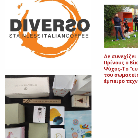
Δε συνεχίζει
Πρίνους ο Βί
Ψύχος-Το “ε
του σωματεί
έμπειρο τεχν