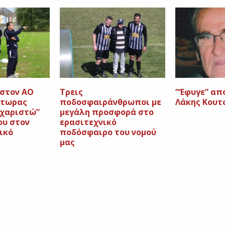
 στον ΑΟ
Τρεις
“‘Εφυγε” απ
κτωρας
ποδοσφαιράνθρωποι με
Λάκης Κουτ
υχαριστώ”
μεγάλη προσφορά στο
ου στον
ερασιτεχνικό
ικό
ποδόσφαιρο του νομού
μας