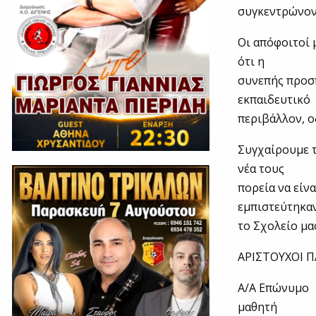
συγκεντρώνον
Οι απόφοιτοί 
ότι η
συνεπής προσπ
εκπαιδευτικό
περιβάλλον, ο
Συγχαίρουμε τ
νέα τους
πορεία να είν
εμπιστεύτηκα
το Σχολείο μα
ΑΡΙΣΤΟΥΧΟΙ 
Α/Α Επώνυμο
μαθητή