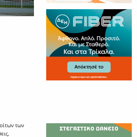
φοίτων των
εις,