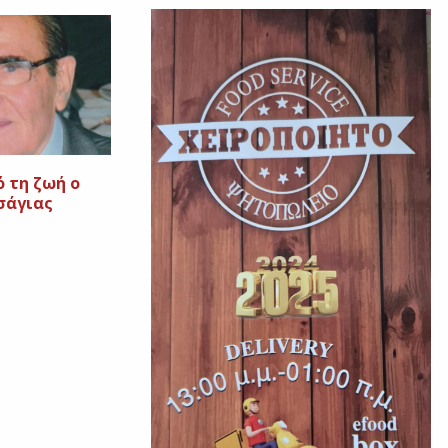
ό τη ζωή ο
σάγιας