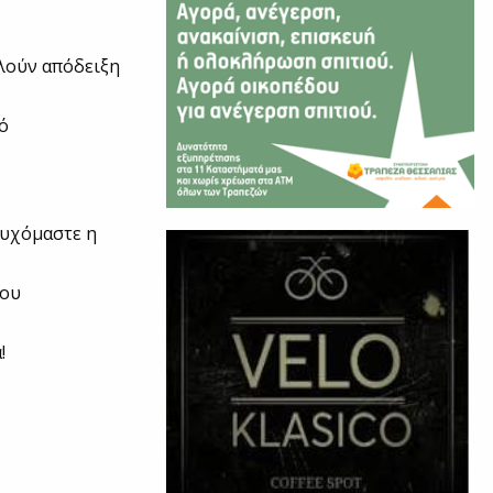
ελούν απόδειξη
κό
 ευχόμαστε η
που
!