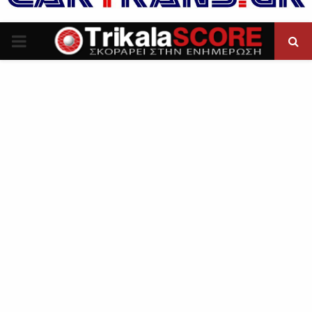
P
R
I
M
A
R
Y
M