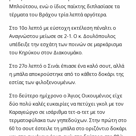
Μπλούτσου, ενώ ο ίδιος παίκτης διπλασίασε τα
τέρματα του Βράχου τρία λεπτά αργότερα.
Στο 10ο λεπτό με εύστοχη εκτέλεση πέναλτι ο
Αναγνώστου μείωσε σε 2-1. Ο κ. Δουλόπουλος
υπέδειξε την εσχάτη των ποινών σε μαρκάρισμα
του Κηρύκου στον Διακουμάκο.
Στο 27ο λεπτό ο Σινάι έπιασε ένα καλό σουτ, αλλά
η μπάλα αποκρούστηκε από το κάθετο δοκάρι της
εστίας των φιλοξενουμένων.
Στο δεύτερο ημίχρονο ο Άγιος Οικουμένιος είχε
δύο πολύ καλές ευκαιρίες να πετύχει γκολ με τον
Καραγεώργο σε ισάριθμα τετ-α-τετ με τον
τερματοφύλακα των γηπεδούχων. Στην πρώτη στο
60΄ το σουτ έστειλε τη μπάλα στο οριζόντιο δοκάρι