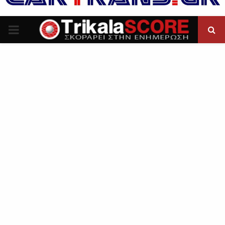
P
R
I
M
A
R
Y
M