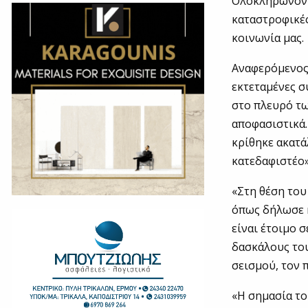
Ολοκληρώνοντα
καταστροφικές
κοινωνία μας.
Αναφερόμενος 
εκτεταμένες σ
στο πλευρό τ
αποφασιστικά.
κρίθηκε ακατά
κατεδαφιστέο»
«Στη θέση του
όπως δήλωσε κ
είναι έτοιμο σ
δασκάλους του
σεισμού, τον 
«Η σημασία το