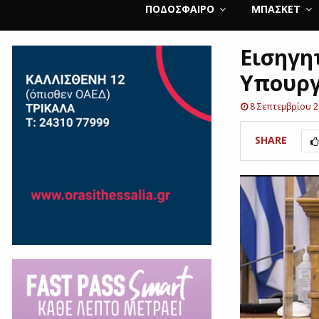
ΠΟΔΌΣΦΑΙΡΟ
ΜΠΆΣΚΕΤ
Εισηγη
Υπουργ
8 Σεπτεμβρίου 
SHARE