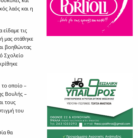
δύσκολες και
κός λαός και η
 είδαμε τις
ή μας στάθηκε
αι βοηθώντας
κό Σχολείο
κρίθηκε
 το οποίο –
ης Βουλής –
αι τους
στιγμή του
ία θα