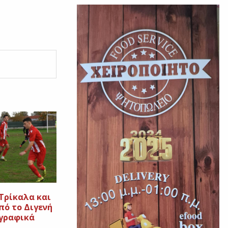
 Τρίκαλα και
πό το Διγενή
αγραφικά