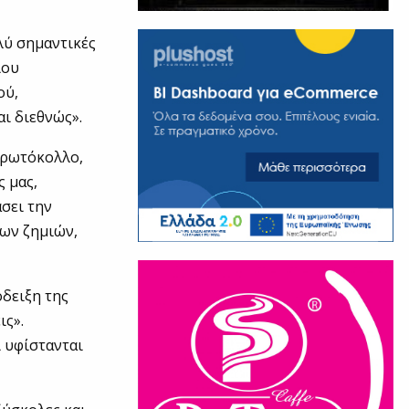
λύ σημαντικές
ίου
ού,
αι διεθνώς».
 Πρωτόκολλο,
 μας,
σει την
νων ζημιών,
δειξη της
ις».
ι υφίστανται