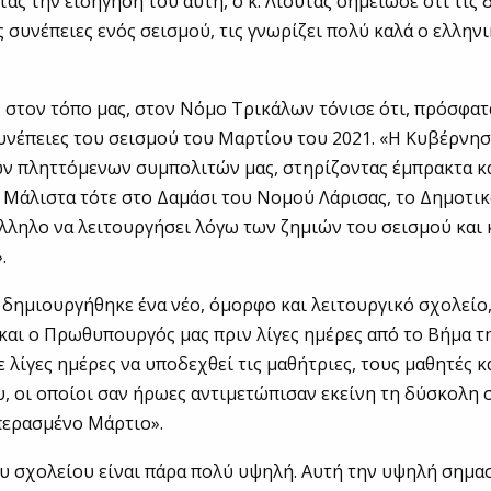
ς την εισήγησή του αυτή, ο κ. Λιούτας σημείωσε ότι τις 
 συνέπειες ενός σεισμού, τις γνωρίζει πολύ καλά ο ελληνι
στον τόπο μας, στον Νόμο Τρικάλων τόνισε ότι, πρόσφατα
υνέπειες του σεισμού του Μαρτίου του 2021. «Η Κυβέρνησ
ων πληττόμενων συμπολιτών μας, στηρίζοντας έμπρακτα κ
 Μάλιστα τότε στο Δαμάσι του Νομού Λάρισας, το Δημοτι
λληλο να λειτουργήσει λόγω των ζημιών του σεισμού και 
.
 δημιουργήθηκε ένα νέο, όμορφο και λειτουργικό σχολείο,
αι ο Πρωθυπουργός μας πριν λίγες ημέρες από το Βήμα τ
ε λίγες ημέρες να υποδεχθεί τις μαθήτριες, τους μαθητές κ
, οι οποίοι σαν ήρωες αντιμετώπισαν εκείνη τη δύσκολη 
περασμένο Μάρτιο».
υ σχολείου είναι πάρα πολύ υψηλή. Αυτή την υψηλή σημασ