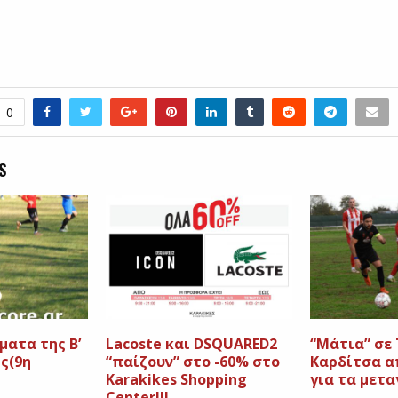
0
S
ατα της Β’
Lacoste και DSQUARED2
“Μάτια” σε
ς(9η
“παίζουν” στο -60% στο
Καρδίτσα α
Karakikes Shopping
για τα μετ
Center!!!