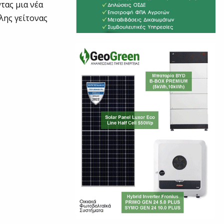
τας μια νέα
λης γείτονας