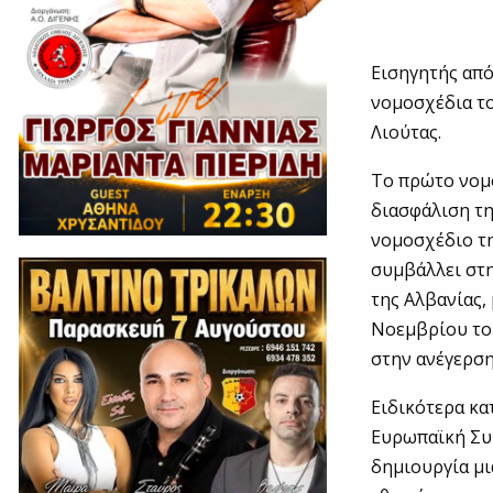
Εισηγητής από
νομοσχέδια τ
Λιούτας.
Το πρώτο νομ
διασφάλιση τη
νομοσχέδιο τ
συμβάλλει στη
της Αλβανίας,
Νοεμβρίου το
στην ανέγερση
Ειδικότερα κα
Ευρωπαϊκή Συμ
δημιουργία μι