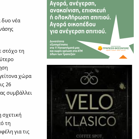
 δυο νέα
νάσης
 στόχο τη
εύτερο
ηση
γείτονα χώρα
ις 26
ας συμβάλλει
η σχετική
πό τη
φέλη για τις