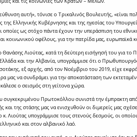
ομίες και τις κοινωνίες των Κρατών – Μελών.
εύθυνση αυτή», τόνισε ο Τρικαλινός Βουλευτής, «είναι πο
ς της Ελληνικής Κυβέρνησης και της ηγεσίας του Υπουργε
ι οποίες ως στόχο πάντα έχουν την υπεράσπιση του εθνικ
αι κοινωνικού οφέλους, για την πατρίδα μας, ευρωπαϊκά κ
ο Θανάσης Λιούτας, κατά τη δεύτερη εισήγησή του για το
Ελλάδα και την Αλβανία, υπογράμμισε ότι ο Πρωθυπουργός
οτάκης, εξ αρχής, από τον Νοέμβριο του 2019, είχε εκφρά
ρα μας να συνδράμει για την αποκατάσταση των εκτεταμέ
οκάλεσε ο σεισμός στη γείτονα χώρα.
υ συγκεκριμένου Πρωτοκόλλου συνιστά την έμπρακτη από
ς και της στάσης μας να ενισχυθούν οι διμερείς μας σχέσε
ο κ. Λιούτας υπογράμμισε τους στενούς δεσμούς, οι οποίο
ελληνικό και στον αλβανικό λαό.