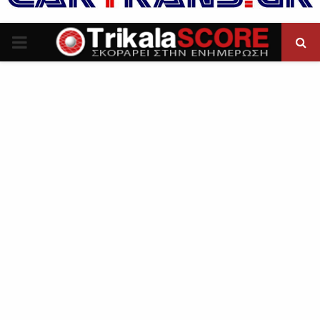
P
R
I
M
A
R
Y
M