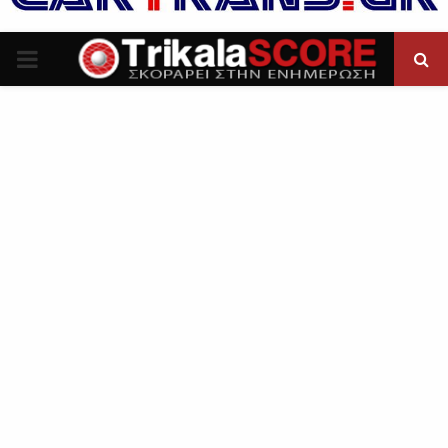
P
R
I
M
A
R
Y
M