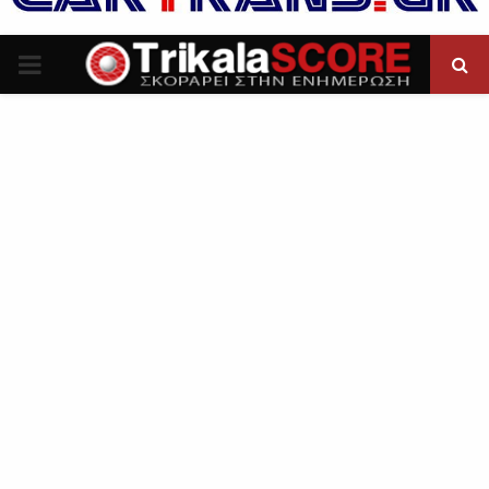
P
R
I
M
A
R
Y
M