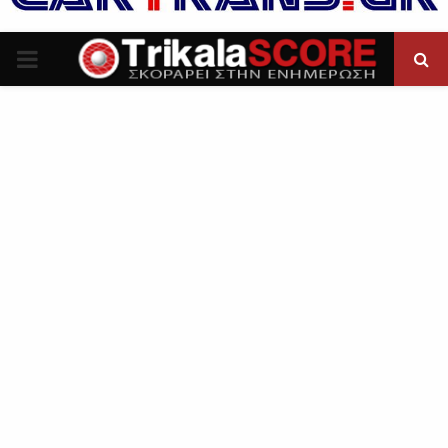
P
R
I
M
A
R
Y
M