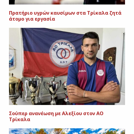
Πρατήριο υγρών καυσίμων στα Τρίκαλα ζητά
άτομο για εργασία
Σούπερ ανανέωση με Αλεξίου στον ΑΟ
Τρίκαλα