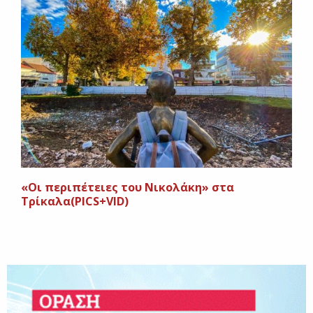
«Οι περιπέτειες του Νικολάκη» στα
Τρίκαλα(PICS+VID)