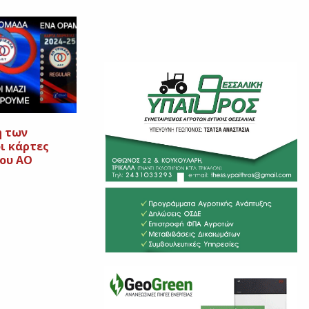
η των
ι κάρτες
του ΑΟ