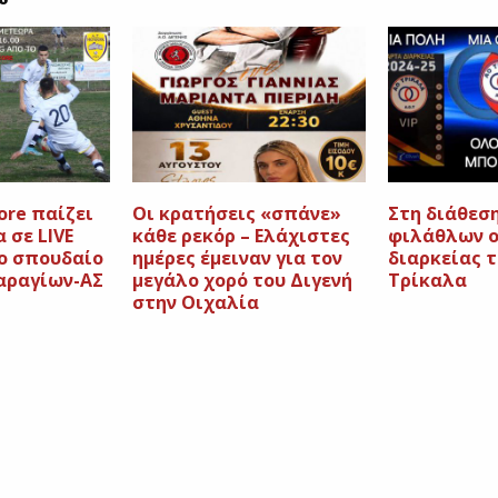
ore παίζει
Οι κρατήσεις «σπάνε»
Στη διάθεσ
 σε LIVE
κάθε ρεκόρ – Ελάχιστες
φιλάθλων ο
ο σπουδαίο
ημέρες έμειναν για τον
διαρκείας 
αραγίων-ΑΣ
μεγάλο χορό του Διγενή
Τρίκαλα
στην Οιχαλία