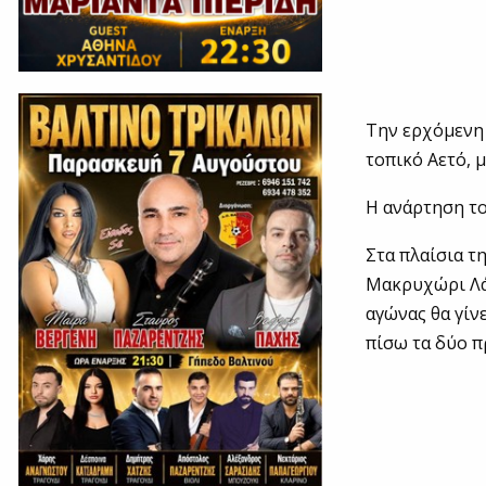
Την ερχόμενη 
τοπικό Αετό, μ
Η ανάρτηση το
Στα πλαίσια τ
Μακρυχώρι Λάρ
αγώνας θα γίν
πίσω τα δύο π