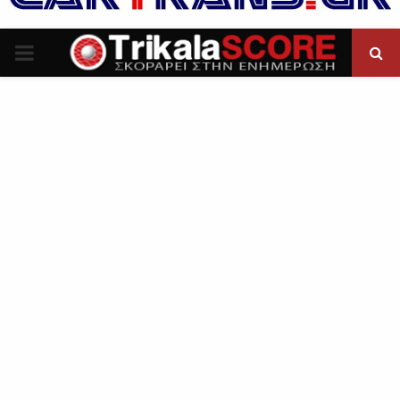
P
R
I
M
A
R
Y
M