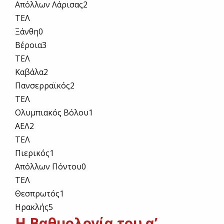
Απόλλων Λάρισας
2
ΤΕΛ
Ξάνθη
0
Βέροια
3
ΤΕΛ
Καβάλα
2
Πανσερραϊκός
2
ΤΕΛ
Ολυμπιακός Βόλου
1
ΑΕΛ
2
ΤΕΛ
Πιερικός
1
Απόλλων Πόντου
0
ΤΕΛ
Θεσπρωτός
1
Ηρακλής
5
Η Βαθμολογία του α’