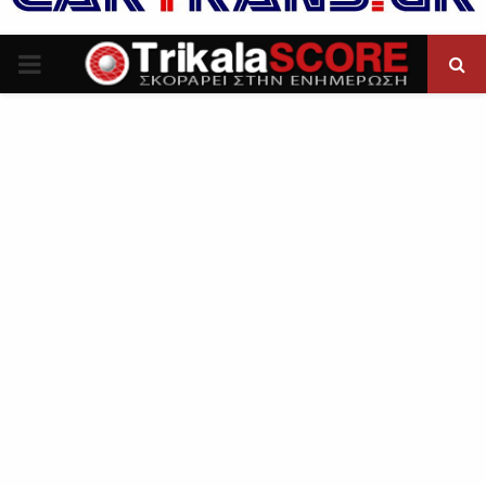
P
R
I
M
A
R
Y
M