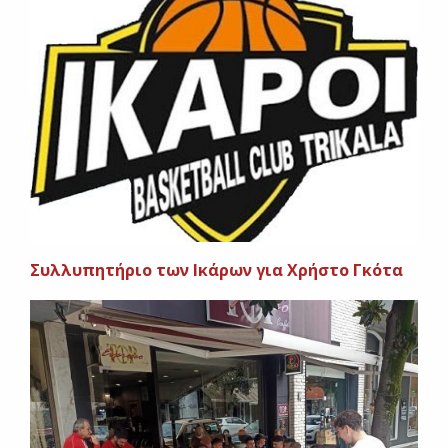
Συλλυπητήριο των Ικάρων για Χρήστο Γκότα