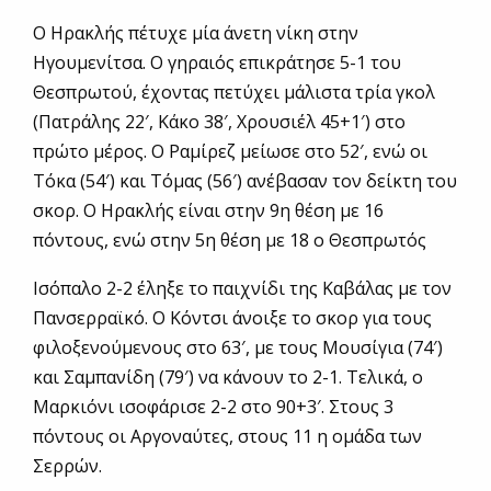
Ο Ηρακλής πέτυχε μία άνετη νίκη στην
Ηγουμενίτσα. Ο γηραιός επικράτησε 5-1 του
Θεσπρωτού, έχοντας πετύχει μάλιστα τρία γκολ
(Πατράλης 22′, Κάκο 38′, Χρουσιέλ 45+1′) στο
πρώτο μέρος. Ο Ραμίρεζ μείωσε στο 52′, ενώ οι
Τόκα (54′) και Τόμας (56′) ανέβασαν τον δείκτη του
σκορ. Ο Ηρακλής είναι στην 9η θέση με 16
πόντους, ενώ στην 5η θέση με 18 ο Θεσπρωτός
Ισόπαλο 2-2 έληξε το παιχνίδι της Καβάλας με τον
Πανσερραϊκό. Ο Κόντσι άνοιξε το σκορ για τους
φιλοξενούμενους στο 63′, με τους Μουσίγια (74′)
και Σαμπανίδη (79′) να κάνουν το 2-1. Τελικά, ο
Μαρκιόνι ισοφάρισε 2-2 στο 90+3′. Στους 3
πόντους οι Αργοναύτες, στους 11 η ομάδα των
Σερρών.